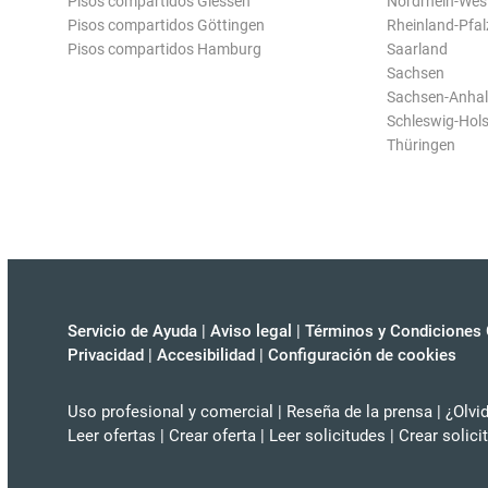
Pisos compartidos Giessen
Nordrhein-Wes
Pisos compartidos Göttingen
Rheinland-Pfal
Pisos compartidos Hamburg
Saarland
Sachsen
Sachsen-Anhal
Schleswig-Hols
Thüringen
Servicio de Ayuda
|
Aviso legal
|
Términos y Condiciones 
Privacidad
|
Accesibilidad
|
Configuración de cookies
Uso profesional y comercial
|
Reseña de la prensa
|
¿Olvi
Leer ofertas
|
Crear oferta
|
Leer solicitudes
|
Crear solici