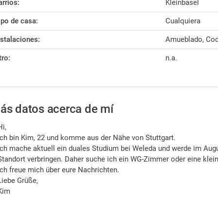
arrios:
Kleinbasel
ipo de casa:
Cualquiera
nstalaciones:
Amueblado, Coc
tro:
n.a.
ás datos acerca de mí
Hi,
ich bin Kim, 22 und komme aus der Nähe von Stuttgart.
Ich mache aktuell ein duales Studium bei Weleda und werde im Au
Standort verbringen. Daher suche ich ein WG-Zimmer oder eine kle
Ich freue mich über eure Nachrichten.
Liebe Grüße,
Kim