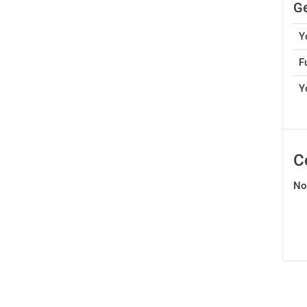
Ge
Y
F
Y
C
No