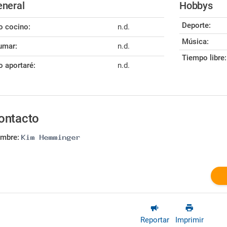
neral
Hobbys
Deporte:
o cocino:
n.d.
Música:
umar:
n.d.
Tiempo libre:
o aportaré:
n.d.
ontacto
mbre:
Reportar
Imprimir