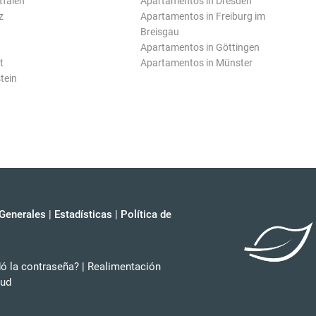
tfalen
Apartamentos in Dresden
z
Apartamentos in Freiburg im
Breisgau
Apartamentos in Göttingen
t
Apartamentos in Münster
tein
Generales
|
Estadísticas
|
Política de
dó la contraseña?
|
Realimentación
tud