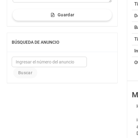
T
Guardar
D
B
T
BÚSQUEDA DE ANUNCIO
MOSTRAR
I
O
M