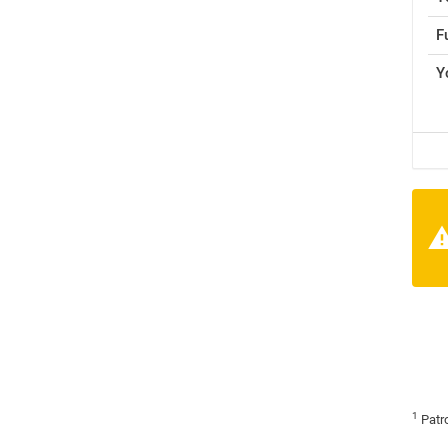
F
Y
1
Patr