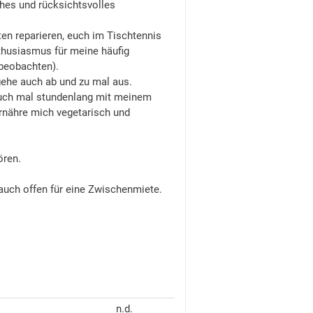
ches und rücksichtsvolles
en reparieren, euch im Tischtennis
thusiasmus für meine häufig
beobachten).
gehe auch ab und zu mal aus.
auch mal stundenlang mit meinem
ernähre mich vegetarisch und
ören.
auch offen für eine Zwischenmiete.
n.d.