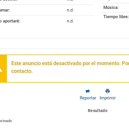
Música:
umar:
n.d.
Tiempo libre:
o aportaré:
n.d.
Este anuncio está desactivado por el momento. Por
contacto.
Reportar
Imprimir
Resultado
ocinado