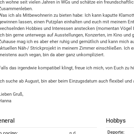
Ich wohne seit vielen Jahren in WGs und schätze ein freundschaftli
Zusammenleben.
Was ich als Mitbewohnerin zu bieten habe: Ich kann kaputte Klamott
gewinnen lassen, einen Putzplan einhalten und euch mit meinem En
wechselnden Hobbies und Interessen anstecken (momentan Vögel 
Ich bin gerne unterwegs auf Ausstellungen, Konzerten, im Kino und 
Zuhause mag ich es aber eher ruhig und gemütlich und kann mich 
aktuellen Näh-/ Strickprojekt in meinem Zimmer einschließen. Ich 
meistens auch vegan, bin da aber ganz unkompliziert.
Falls das irgendwie kompatibel klingt, freue ich mich, von Euch zu h
Ich suche ab August, bin aber beim Einzugsdatum auch flexibel und 
Lieben Gruß,
Hanna
neral
Hobbys
Deporte:
o cocino:
n.d.