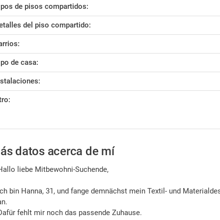
ipos de pisos compartidos:
etalles del piso compartido:
arrios:
ipo de casa:
nstalaciones:
tro:
ás datos acerca de mí
Hallo liebe Mitbewohni-Suchende,
ich bin Hanna, 31, und fange demnächst mein Textil- und Materiald
an.
Dafür fehlt mir noch das passende Zuhause.