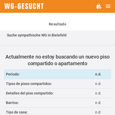
M
WG-
GESUCHT.DE
Resultado
Suche sympathische WG in Bielefeld
Actualmente no estoy buscando un nuevo piso
compartido o apartamento
Periodo:
n.d.
Tipos de pisos compartidos:
n.d.
Detalles del piso compartido:
n.d.
Barrios:
n.d.
Tipo de casa:
n.d.