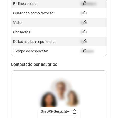
En línea desde:
Dummy x
Guardado como favorito:
X
Visto:
X
Contactos:
X
De los cuales respondidos:
X
Tiempo de respuesta:
X hours
Contactado por usuarios
Sin WG-Gesucht+: