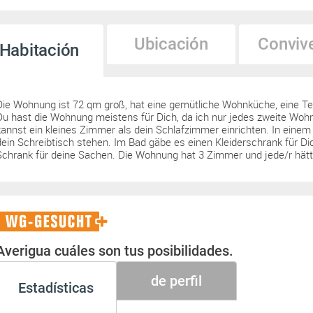
Ubicación
Conviv
Habitación
Die Wohnung ist 72 qm groß, hat eine gemütliche Wohnküche, eine Te
Du hast die Wohnung meistens für Dich, da ich nur jedes zweite Woh
kannst ein kleines Zimmer als dein Schlafzimmer einrichten. In eine
dein Schreibtisch stehen. Im Bad gäbe es einen Kleiderschrank für Di
Schrank für deine Sachen. Die Wohnung hat 3 Zimmer und jede/r hätt
WG-
Gesucht+
Averigua cuáles son tus posibilidades.
de perfil
Estadísticas