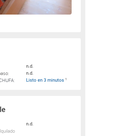
n.d.
paso:
n.d.
SCHUFA:
Listo en 3 minutos
1
le
n.d.
lquilado