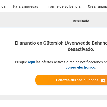
cios
Para Empresas
Informe de solvencia
Crear anun
Resultado
El anuncio en Gütersloh (Avenwedde Bahnho
desactivado.
Busque
aquí
las ofertas activas o reciba notificaciones 
correo electrónico
.
Conozca sus posibilidades