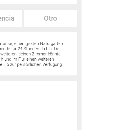
encia
Otro
rrasse, einen großen Naturgarten.
nende für 24 Stunden da bin. Du
m weiteren kleinen Zimmer könnte
ch und im Flur einen weiteren
e 1,5 zur persönlichen Verfügung.