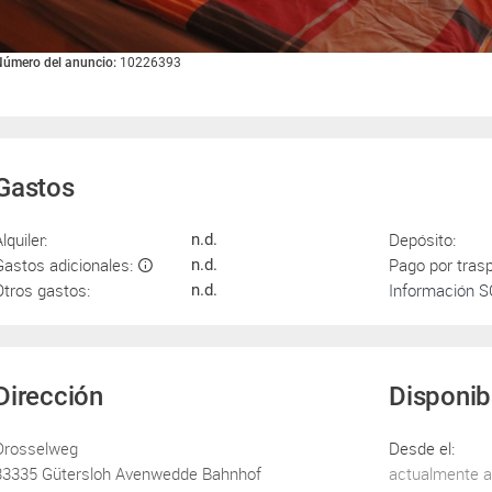
úmero del anuncio:
10226393
Gastos
lquiler:
Depósito:
n.d.
Gastos adicionales:
Pago por tras
n.d.
Otros gastos:
Información 
n.d.
Dirección
Disponib
Drosselweg
Desde el:
33335 Gütersloh Avenwedde Bahnhof
actualmente a