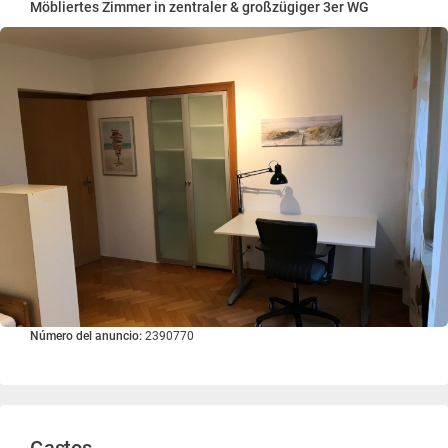
Möbliertes Zimmer in zentraler & großzügiger 3er WG
Número del anuncio:
2390770