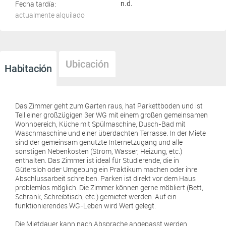
Fecha tardía:
n.d.
actualmente alquilado
Ubicación
Habitación
Das Zimmer geht zum Garten raus, hat Parkettboden und ist
Teil einer großzügigen 3er WG mit einem großen gemeinsamen
Wohnbereich, Küche mit Spülmaschine, Dusch-Bad mit
Waschmaschine und einer überdachten Terrasse. In der Miete
sind der gemeinsam genutzte Internetzugang und alle
sonstigen Nebenkosten (Strom, Wasser, Heizung, etc.)
enthalten. Das Zimmer ist ideal für Studierende, die in
Gütersloh oder Umgebung ein Praktikum machen oder ihre
Abschlussarbeit schreiben. Parken ist direkt vor dem Haus
problemlos möglich. Die Zimmer können gerne möbliert (Bett,
Schrank, Schreibtisch, etc.) gemietet werden. Auf ein
funktionierendes WG-Leben wird Wert gelegt.
Die Mietdauer kann nach Absprache angepasst werden.