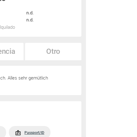
n.d.
n.d.
lquilado
encia
Otro
h. Alles sehr gemütlich
Passport/ID