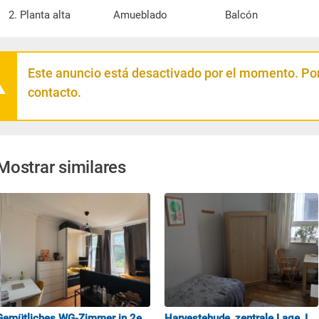
2. Planta alta
Amueblado
Balcón
Este anuncio está desactivado por el momento. Por
contacto.
Mostrar similares
Gemütliches WG-Zimmer in 2er-WG in Hamburg-Lattenkamp
Harvestehude, zentrale Lage, Innenstadt-, Alsternähe (2. Zimmer)