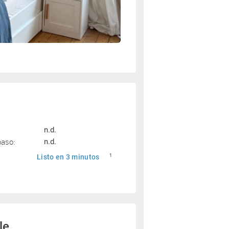
n.d.
paso:
n.d.
Listo en 3 minutos
1
le