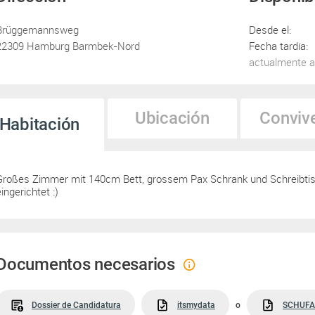
Brüggemannsweg
Desde el:
22309 Hamburg Barmbek-Nord
Fecha tardía:
actualmente a
Ubicación
Conviv
Habitación
Großes Zimmer mit 140cm Bett, grossem Pax Schrank und Schreibtisc
ingerichtet :)
Documentos necesarios
Dossier de Candidatura
itsmydata
o
SCHUFA