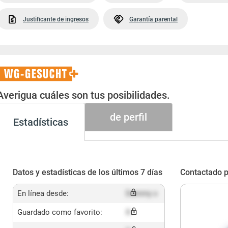
Justificante de ingresos
Garantía parental
WG-
Gesucht+
Averigua cuáles son tus posibilidades.
de perfil
Estadísticas
Datos y estadísticas de los últimos 7 días
Contactado p
En línea desde:
Dummy x
Guardado como favorito:
X