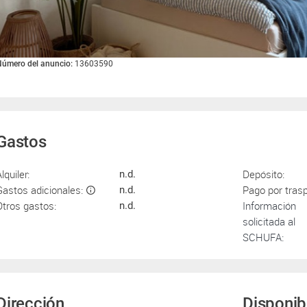
úmero del anuncio:
13603590
Gastos
lquiler:
Depósito:
n.d.
Gastos adicionales:
Pago por tras
n.d.
Otros gastos:
Información
n.d.
solicitada al
SCHUFA:
Dirección
Disponib