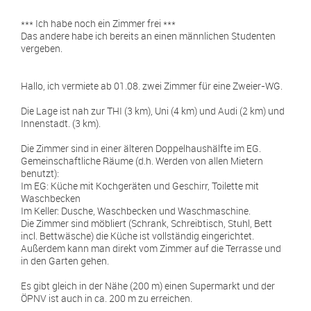
*** Ich habe noch ein Zimmer frei ***
Das andere habe ich bereits an einen männlichen Studenten
vergeben.
Hallo, ich vermiete ab 01.08. zwei Zimmer für eine Zweier-WG.
Die Lage ist nah zur THI (3 km), Uni (4 km) und Audi (2 km) und
Innenstadt. (3 km).
Die Zimmer sind in einer älteren Doppelhaushälfte im EG.
Gemeinschaftliche Räume (d.h. Werden von allen Mietern
benutzt):
Im EG: Küche mit Kochgeräten und Geschirr, Toilette mit
Waschbecken
Im Keller: Dusche, Waschbecken und Waschmaschine.
Die Zimmer sind möbliert (Schrank, Schreibtisch, Stuhl, Bett
incl. Bettwäsche) die Küche ist vollständig eingerichtet.
Außerdem kann man direkt vom Zimmer auf die Terrasse und
in den Garten gehen.
Es gibt gleich in der Nähe (200 m) einen Supermarkt und der
ÖPNV ist auch in ca. 200 m zu erreichen.