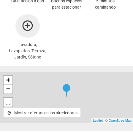
Calefacción a gas
Buenos espacios
5 minutos
para estacionar
caminando
Lavadora
,
Lavaplatos, Terraza,
Jardín, Sótano
+
−
Mostrar ofertas en los alrededores
Leaflet
| ©
OpenStreetMap