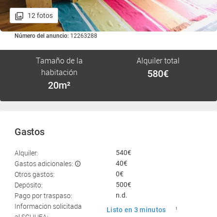
12 fotos
Número del anuncio:
12263288
Tamaño de la
Alquiler total
habitación
580€
20m²
Gastos
Alquiler:
540€
Gastos adicionales:
40€
Otros gastos:
0€
Depósito:
500€
Pago por traspaso:
n.d.
Información solicitada
Listo en 3 minutos
1
al SCHUFA: