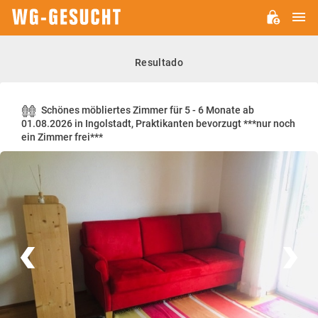
M
WG-
GESUCHT.DE
Resultado
Schönes möbliertes Zimmer für 5 - 6 Monate ab
01.08.2026 in Ingolstadt, Praktikanten bevorzugt ***nur noch
ein Zimmer frei***