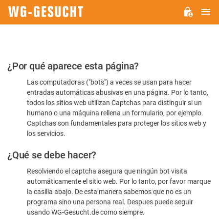
M
WG-
GESUCHT.DE
Por
¿Por qué aparece esta página?
favor,
Las computadoras ("bots") a veces se usan para hacer
confirme
entradas automáticas abusivas en una página. Por lo tanto,
que
todos los sitios web utilizan Captchas para distinguir si un
es
humano o una máquina rellena un formulario, por ejemplo.
Captchas son fundamentales para proteger los sitios web y
humano
los servicios.
¿Qué se debe hacer?
Resolviendo el captcha asegura que ningún bot visita
automáticamente el sitio web. Por lo tanto, por favor marque
la casilla abajo. De esta manera sabemos que no es un
programa sino una persona real. Despues puede seguir
usando WG-Gesucht.de como siempre.