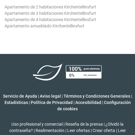
Apartamento de 2 habitaciones Kirchentellinsfurt
Apartamento de 3 habitaciones Kirchentellinsfurt
Apartamento de 4 habitaciones Kirchentellinsfurt
Apartamento amueblado Kirchentellinsfurt
Servicio de Ayuda
|
Aviso legal
|
Términos y Condiciones Generales
|
Estadísticas
|
Política de Privacidad
|
Accesibilidad
|
Configuración
de cookies
Uso profesional y comercial
|
Reseña de la prensa
|
¿Olvidó la
contraseña?
|
Realimentación
|
Leer ofertas
|
Crear oferta
|
Leer