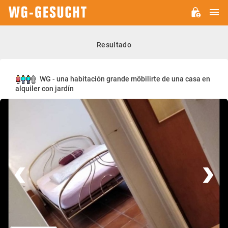
M
WG-
GESUCHT.DE
Resultado
WG - una habitación grande möbilirte de una casa en
alquiler con jardín