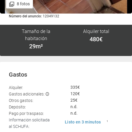
8 fotos
Número del anuncio:
12049132
Tamaño de la
Alquiler total
habitación
480€
29m²
Gastos
Alquiler:
335€
Gastos adicionales:
120€
Otros gastos:
25€
Depósito:
n.d.
Pago por traspaso:
n.d.
Información solicitada
Listo en 3 minutos
1
al SCHUFA: