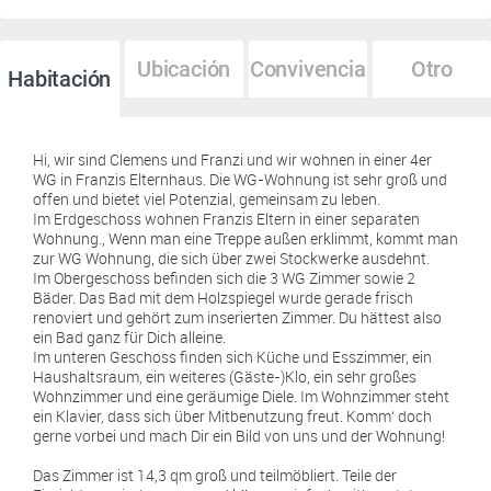
Ubicación
Convivencia
Otro
Habitación
Hi, wir sind Clemens und Franzi und wir wohnen in einer 4er
WG in Franzis Elternhaus. Die WG-Wohnung ist sehr groß und
offen und bietet viel Potenzial, gemeinsam zu leben.
Im Erdgeschoss wohnen Franzis Eltern in einer separaten
Wohnung., Wenn man eine Treppe außen erklimmt, kommt man
zur WG Wohnung, die sich über zwei Stockwerke ausdehnt.
Im Obergeschoss befinden sich die 3 WG Zimmer sowie 2
Bäder. Das Bad mit dem Holzspiegel wurde gerade frisch
renoviert und gehört zum inserierten Zimmer. Du hättest also
ein Bad ganz für Dich alleine.
Im unteren Geschoss finden sich Küche und Esszimmer, ein
Haushaltsraum, ein weiteres (Gäste-)Klo, ein sehr großes
Wohnzimmer und eine geräumige Diele. Im Wohnzimmer steht
ein Klavier, dass sich über Mitbenutzung freut. Komm‘ doch
gerne vorbei und mach Dir ein Bild von uns und der Wohnung!
Das Zimmer ist 14,3 qm groß und teilmöbliert. Teile der