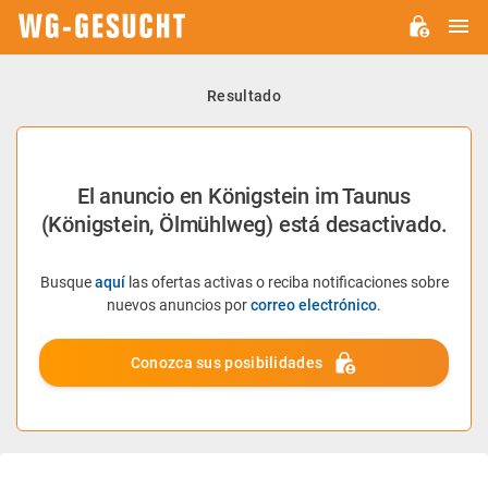
M
WG-
GESUCHT.DE
Resultado
El anuncio en Königstein im Taunus
(Königstein, Ölmühlweg) está desactivado.
Busque
aquí
las ofertas activas o reciba notificaciones sobre
nuevos anuncios por
correo electrónico
.
Conozca sus posibilidades