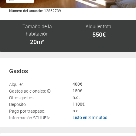
Número del anuncio:
12862739
Tamaño de la
Alquiler total
habitación
550€
20m²
Gastos
Alquiler:
400€
Gastos adicionales:
150€
Otros gastos:
n.d.
Depósito:
1100€
Pago por traspaso:
n.d.
Información SCHUFA:
Listo en 3 minutos
1