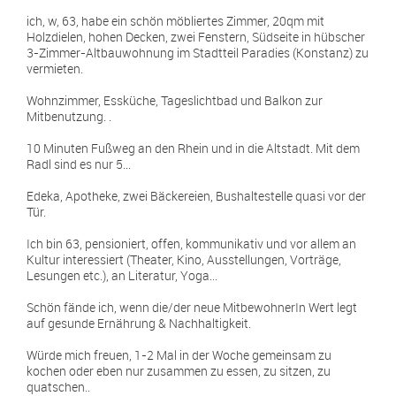
ich, w, 63, habe ein schön möbliertes Zimmer, 20qm mit
Holzdielen, hohen Decken, zwei Fenstern, Südseite in hübscher
3-Zimmer-Altbauwohnung im Stadtteil Paradies (Konstanz) zu
vermieten.
Wohnzimmer, Essküche, Tageslichtbad und Balkon zur
Mitbenutzung. .
10 Minuten Fußweg an den Rhein und in die Altstadt. Mit dem
Radl sind es nur 5...
Edeka, Apotheke, zwei Bäckereien, Bushaltestelle quasi vor der
Tür.
Ich bin 63, pensioniert, offen, kommunikativ und vor allem an
Kultur interessiert (Theater, Kino, Ausstellungen, Vorträge,
Lesungen etc.), an Literatur, Yoga...
Schön fände ich, wenn die/der neue MitbewohnerIn Wert legt
auf gesunde Ernährung & Nachhaltigkeit.
Würde mich freuen, 1-2 Mal in der Woche gemeinsam zu
kochen oder eben nur zusammen zu essen, zu sitzen, zu
quatschen..