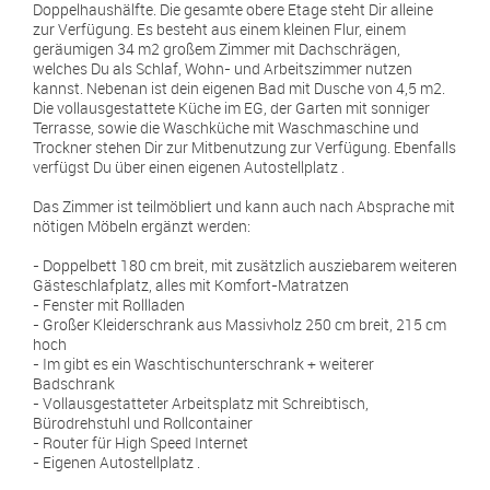
Doppelhaushälfte. Die gesamte obere Etage steht Dir alleine
zur Verfügung. Es besteht aus einem kleinen Flur, einem
geräumigen 34 m2 großem Zimmer mit Dachschrägen,
welches Du als Schlaf, Wohn- und Arbeitszimmer nutzen
kannst. Nebenan ist dein eigenen Bad mit Dusche von 4,5 m2.
Die vollausgestattete Küche im EG, der Garten mit sonniger
Terrasse, sowie die Waschküche mit Waschmaschine und
Trockner stehen Dir zur Mitbenutzung zur Verfügung. Ebenfalls
verfügst Du über einen eigenen Autostellplatz .
Das Zimmer ist teilmöbliert und kann auch nach Absprache mit
nötigen Möbeln ergänzt werden:
- Doppelbett 180 cm breit, mit zusätzlich ausziebarem weiteren
Gästeschlafplatz, alles mit Komfort-Matratzen
- Fenster mit Rollladen
- Großer Kleiderschrank aus Massivholz 250 cm breit, 215 cm
hoch
- Im gibt es ein Waschtischunterschrank + weiterer
Badschrank
- Vollausgestatteter Arbeitsplatz mit Schreibtisch,
Bürodrehstuhl und Rollcontainer
- Router für High Speed Internet
- Eigenen Autostellplatz .