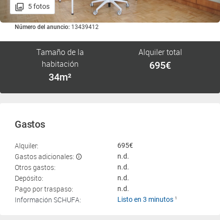
5 fotos
Número del anuncio:
13439412
Tamaño de la
Alquiler total
habitación
695€
34m²
Gastos
Alquiler:
695€
Gastos adicionales:
n.d.
Otros gastos:
n.d.
Depósito:
n.d.
Pago por traspaso:
n.d.
Información SCHUFA:
Listo en 3 minutos
1