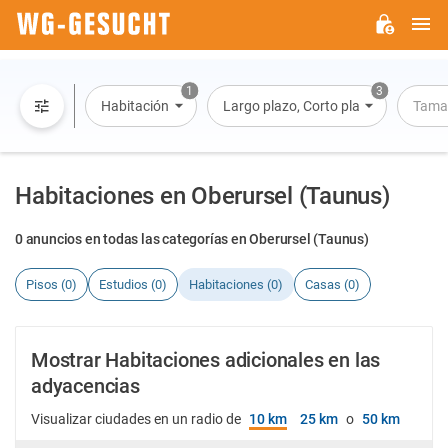
M
WG-
GESUCHT.DE
1
3
Habitación
Largo plazo, Corto plazo, Alquiler po
Tama
Habitaciones en Oberursel (Taunus)
0 anuncios en todas las categorías en Oberursel (Taunus)
Pisos (0)
Estudios (0)
Habitaciones (0)
Casas (0)
Mostrar Habitaciones adicionales en las
adyacencias
Visualizar ciudades en un radio de
10 km
25 km
o
50 km