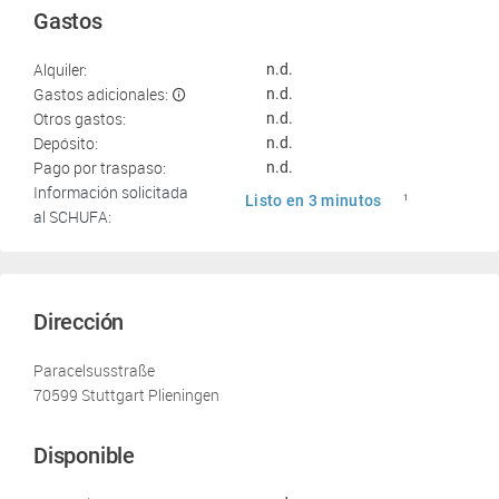
Gastos
Alquiler:
n.d.
Gastos adicionales:
n.d.
Otros gastos:
n.d.
Depósito:
n.d.
Pago por traspaso:
n.d.
Información solicitada
Listo en 3 minutos
1
al SCHUFA:
Dirección
Paracelsusstraße
70599 Stuttgart Plieningen
Disponible