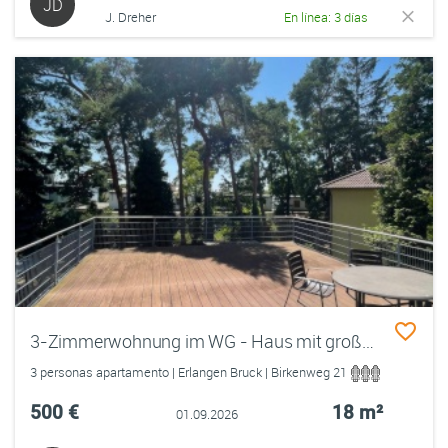
JD
J. Dreher
En línea: 3 días
3-Zimmerwohnung im WG - Haus mit großem Garten und 50 m2 Dachterrasse - Ideal für WG Neugründung
3 personas apartamento | Erlangen Bruck | Birkenweg 21
500 €
18 m²
01.09.2026