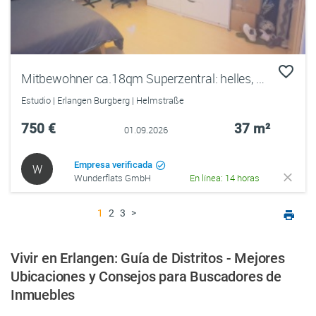
Mitbewohner ca.18qm Superzentral: helles, gemütlich möbliertes WG-Zimmer in einer Männer-WG
Estudio | Erlangen Burgberg | Helmstraße
750 €
37 m²
01.09.2026
Empresa verificada
W
Wunderflats GmbH
En línea: 14 horas
1
2
3
>
Vivir en Erlangen: Guía de Distritos - Mejores
Ubicaciones y Consejos para Buscadores de
Inmuebles