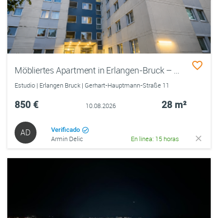
Möbliertes Apartment in Erlangen-Bruck – Nähe Siemens & S-Bahn
Estudio | Erlangen Bruck | Gerhart-Hauptmann-Straße 11
850 €
28 m²
10.08.2026
Verificado
AD
Armin Delic
En línea: 15 horas