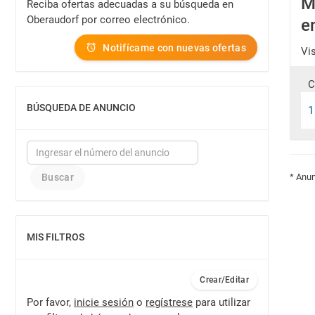
M
Reciba ofertas adecuadas a su búsqueda en
Oberaudorf por correo electrónico.
e
Notifícame con nuevas ofertas
Vi
C
BÚSQUEDA DE ANUNCIO
1
MOSTRAR
* Anun
MIS FILTROS
MOSTRAR
Crear/Editar
Por favor,
inicie sesión
o
regístrese
para utilizar