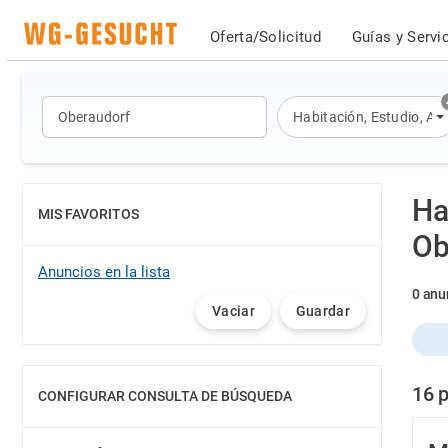
Oferta/Solicitud
Guías y Servi
Habitación
,
Estudio
,
Ap
Ha
MIS FAVORITOS
MOSTRAR
Ob
Anuncios en la lista
0 anu
Vaciar
Guardar
16 p
CONFIGURAR CONSULTA DE BÚSQUEDA
MOSTRAR