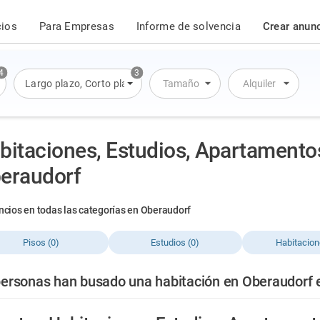
cios
Para Empresas
Informe de solvencia
Crear anun
4
3
artamento
Largo plazo
,
Casa
,
Corto plazo
,
Alquiler por día
Tamaño
Alquiler
bitaciones, Estudios, Apartamento
eraudorf
ncios en todas las categorías en Oberaudorf
Pisos (0)
Estudios (0)
Habitacion
ersonas han busado una habitación en Oberaudorf e