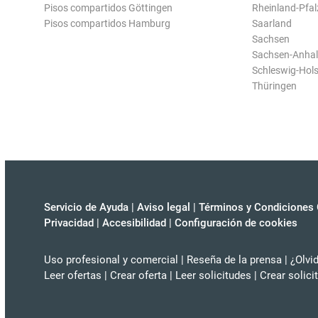
Pisos compartidos Göttingen
Rheinland-Pfal
Pisos compartidos Hamburg
Saarland
Sachsen
Sachsen-Anhal
Schleswig-Hols
Thüringen
Servicio de Ayuda
|
Aviso legal
|
Términos y Condiciones 
Privacidad
|
Accesibilidad
|
Configuración de cookies
Uso profesional y comercial
|
Reseña de la prensa
|
¿Olvi
Leer ofertas
|
Crear oferta
|
Leer solicitudes
|
Crear solici