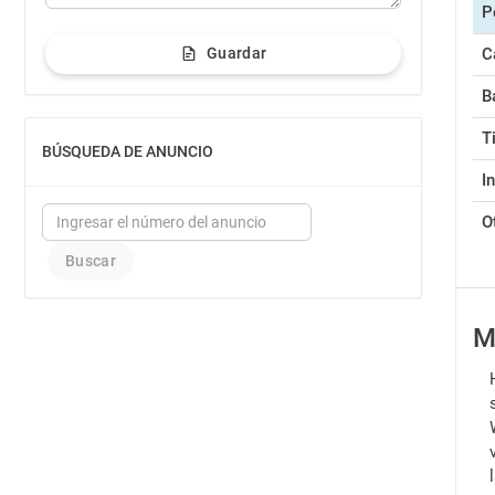
P
C
Guardar
B
T
BÚSQUEDA DE ANUNCIO
MOSTRAR
I
O
M