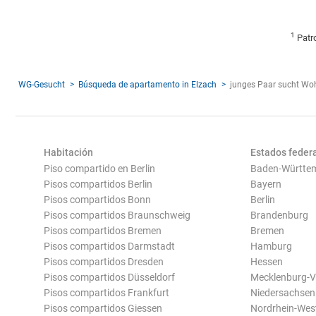
1
Patr
WG-Gesucht
Búsqueda de apartamento in Elzach
junges Paar sucht Wo
Habitación
Estados feder
Piso compartido en Berlin
Baden-Württe
Pisos compartidos Berlin
Bayern
Pisos compartidos Bonn
Berlin
Pisos compartidos Braunschweig
Brandenburg
Pisos compartidos Bremen
Bremen
Pisos compartidos Darmstadt
Hamburg
Pisos compartidos Dresden
Hessen
Pisos compartidos Düsseldorf
Mecklenburg-
Pisos compartidos Frankfurt
Niedersachsen
Pisos compartidos Giessen
Nordrhein-Wes