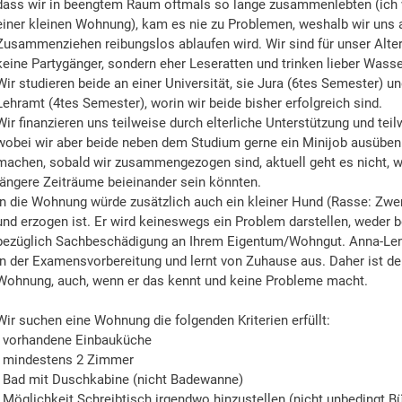
dass wir in beengtem Raum oftmals so lange zusammenlebten (ich 
einer kleinen Wohnung), kam es nie zu Problemen, weshalb wir uns 
Zusammenziehen reibungslos ablaufen wird. Wir sind für unser Alter 
keine Partygänger, sondern eher Leseratten und trinken lieber Wasser
Wir studieren beide an einer Universität, sie Jura (6tes Semester) 
Lehramt (4tes Semester), worin wir beide bisher erfolgreich sind.
Wir finanzieren uns teilweise durch elterliche Unterstützung und tei
wobei wir aber beide neben dem Studium gerne ein Minijob ausüben 
machen, sobald wir zusammengezogen sind, aktuell geht es nicht, w
längere Zeiträume beieinander sein könnten.
In die Wohnung würde zusätzlich auch ein kleiner Hund (Rasse: Zwer
und erzogen ist. Er wird keineswegs ein Problem darstellen, weder b
bezüglich Sachbeschädigung an Ihrem Eigentum/Wohngut. Anna-Len
in der Examensvorbereitung und lernt von Zuhause aus. Daher ist der
Wohnung, auch, wenn er das kennt und keine Probleme macht.
Wir suchen eine Wohnung die folgenden Kriterien erfüllt:
- vorhandene Einbauküche
- mindestens 2 Zimmer
- Bad mit Duschkabine (nicht Badewanne)
- Möglichkeit Schreibtisch irgendwo hinzustellen (nicht unbedingt 