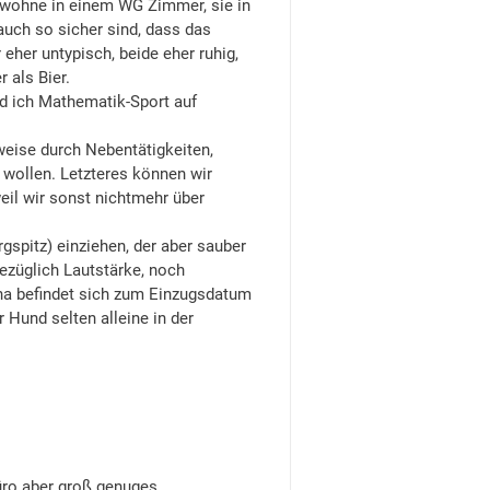
wohne in einem WG Zimmer, sie in
auch so sicher sind, dass das
eher untypisch, beide eher ruhig,
 als Bier.
und ich Mathematik-Sport auf
lweise durch Nebentätigkeiten,
wollen. Letzteres können wir
eil wir sonst nichtmehr über
gspitz) einziehen, der aber sauber
ezüglich Lautstärke, noch
a befindet sich zum Einzugsdatum
 Hund selten alleine in der
Büro aber groß genuges