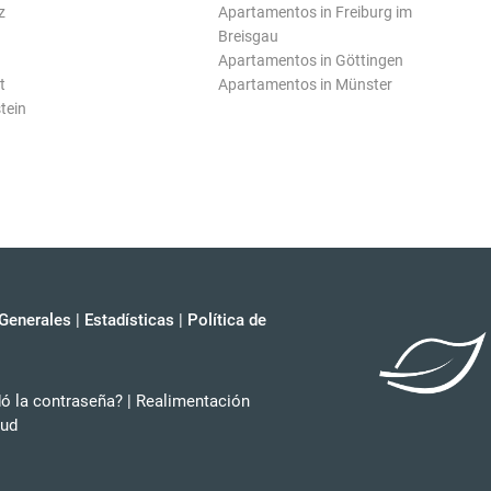
z
Apartamentos in Freiburg im
Breisgau
Apartamentos in Göttingen
t
Apartamentos in Münster
tein
Generales
|
Estadísticas
|
Política de
dó la contraseña?
|
Realimentación
tud