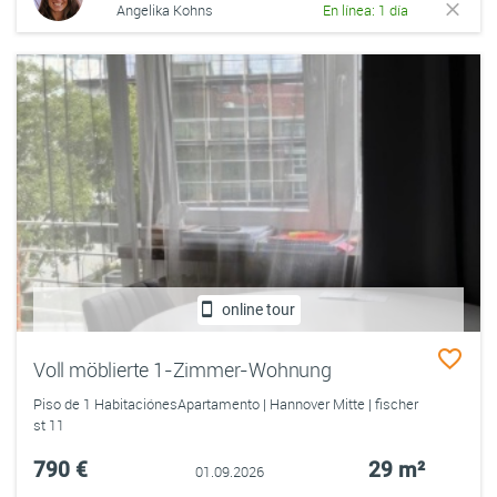
Angelika Kohns
En línea: 1 día
online tour
Voll möblierte 1-Zimmer-Wohnung
Piso de 1 HabitaciónesApartamento | Hannover Mitte | fischer
st 11
790 €
29 m²
01.09.2026