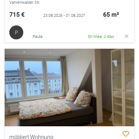
Vahrenwalder Str.
715 €
65 m²
23.08.2026 - 01.08.2027
P
Paula
En línea: 2 días
möbliert Wohnung