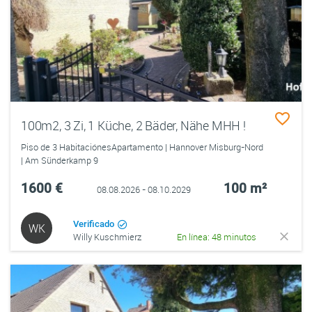
100m2, 3 Zi, 1 Küche, 2 Bäder, Nähe MHH !
Piso de 3 HabitaciónesApartamento | Hannover Misburg-Nord
| Am Sünderkamp 9
1600 €
100 m²
08.08.2026 - 08.10.2029
Verificado
WK
Willy Kuschmierz
En línea: 48 minutos