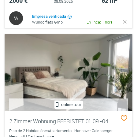
2000 €
62 m²
08.08.2026
Empresa verificada
W
Wunderflats GmbH
En línea: 1 hora
online tour
2 Zimmer Wohnung BEFRISTET 01.09.-04.10.
Piso de 2 HabitaciónesApartamento | Hannover Calenberger
Neustadt | Oeltzenstrasse