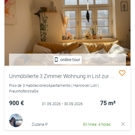
online tour
Unmöbilierte 3 Zimmer Wohnung in List zur Untermiete
Piso de 3 HabitaciónesApartamento | Hannover List |
Fraunhoferstraße
900 €
75 m²
01.09.2026 - 30.09.2026
Zuzana P.
En línea: 4 horas