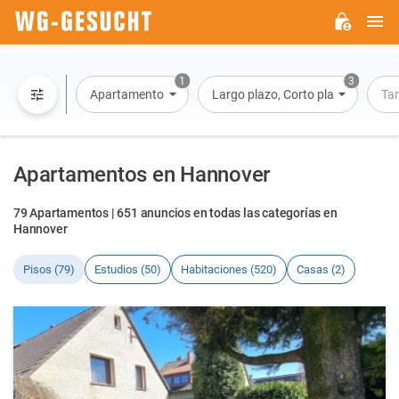
M
WG-
GESUCHT.DE
1
3
Apartamento
Largo plazo, Corto plazo, Alquiler 
Ta
Apartamentos en Hannover
79 Apartamentos | 651 anuncios en todas las categorías en
Hannover
Pisos (79)
Estudios (50)
Habitaciones (520)
Casas (2)