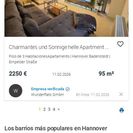
Charmantes und Sonnige helle Apartment mitten in Hannover Badenstedt
Piso de 3 HabitaciónesApartamento | Hannover Badenstedt |
Empelder Straße
2250 €
95 m²
11.02.2026
Empresa verificada
W
Wunderflats GmbH
En línea: 11.02.2026
1
2
3
4
>
Los barrios más populares en Hannover