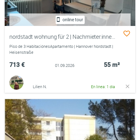
online tour
nordstadt wohnung für 2 | Nachmieter:innen gesucht für zentrale Dachgeschosswohnung
Piso de 3 HabitaciónesApartamento | Hannover Nordstadt |
Heisenstraße
713 €
55 m²
01.09.2026
Lilien N.
En línea: 1 día