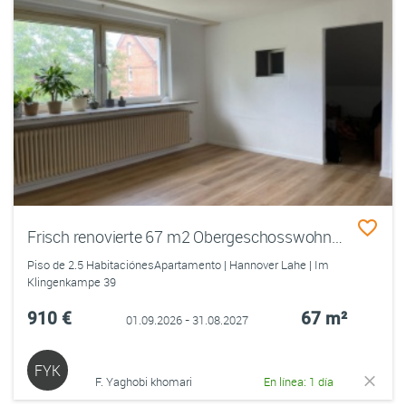
Frisch renovierte 67 m2 Obergeschosswohnung im Zweifamilienhaus – befristet
Piso de 2.5 HabitaciónesApartamento | Hannover Lahe | Im
Klingenkampe 39
910 €
67 m²
01.09.2026 - 31.08.2027
FYK
F. Yaghobi khomari
En línea: 1 día