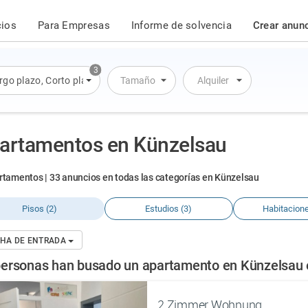
cios
Para Empresas
Informe de solvencia
Crear anun
3
rgo plazo
,
Corto plazo
,
Alquiler por día
Tamaño
Alquiler
artamentos en Künzelsau
rtamentos | 33 anuncios en todas las categorías en Künzelsau
Pisos (2)
Estudios (3)
Habitacione
HA DE ENTRADA
personas han busado un apartamento en Künzelsau e
2 Zimmer Wohnung