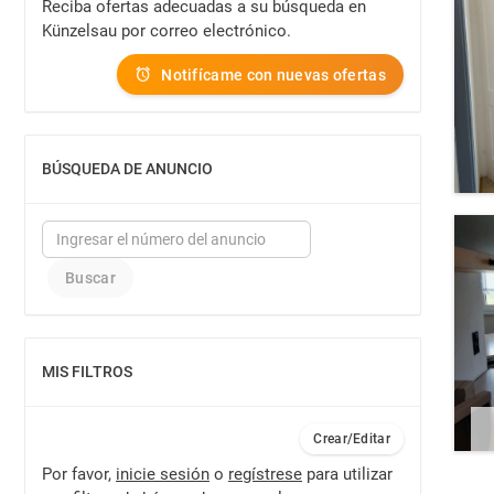
Reciba ofertas adecuadas a su búsqueda en
Künzelsau por correo electrónico.
Notifícame con nuevas ofertas
BÚSQUEDA DE ANUNCIO
MOSTRAR
MIS FILTROS
MOSTRAR
Crear/Editar
Por favor,
inicie sesión
o
regístrese
para utilizar