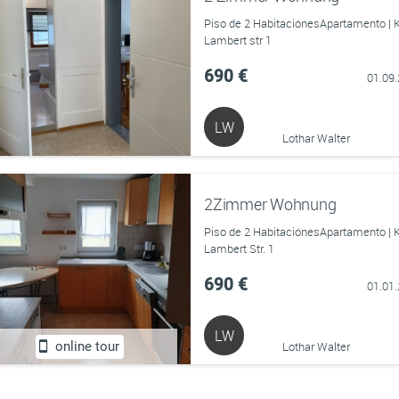
Piso de 2 HabitaciónesApartamento | 
Lambert str 1
690 €
01.09
LW
Lothar Walter
2Zimmer Wohnung
Piso de 2 HabitaciónesApartamento | 
Lambert Str. 1
690 €
01.01
LW
online tour
Lothar Walter