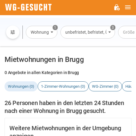
H
WG-
GESUCHT.DE
1
3
Wohnung
unbefristet, befristet, Übernachtung
Größe
Mietwohnungen in Brugg
0 Angebote in allen Kategorien in Brugg
Wohnungen (0)
1-Zimmer-Wohnungen (0)
WG-Zimmer (0)
Häuse
26 Personen haben in den letzten 24 Stunden
nach einer Wohnung in Brugg gesucht.
Weitere Mietwohnungen in der Umgebung