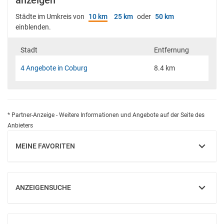
anzeigen
Städte im Umkreis von
10 km
25 km
oder
50 km
einblenden.
Stadt
Entfernung
4 Angebote in Coburg
8.4 km
* Partner-Anzeige - Weitere Informationen und Angebote auf der Seite des
Anbieters
MEINE FAVORITEN
EINBLENDEN
ANZEIGENSUCHE
EINBLENDEN