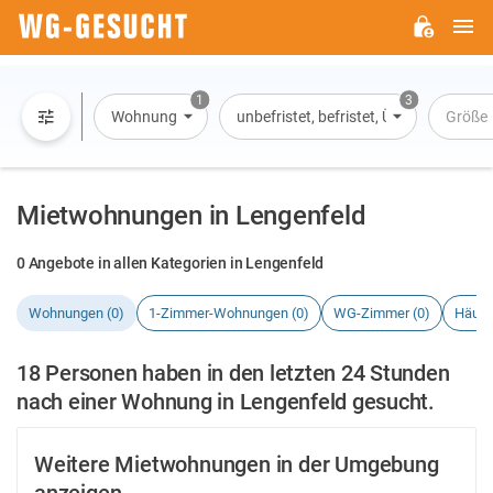
H
WG-
GESUCHT.DE
1
3
Wohnung
unbefristet, befristet, Übernachtung
Größe
Mietwohnungen in Lengenfeld
0 Angebote in allen Kategorien in Lengenfeld
Wohnungen (0)
1-Zimmer-Wohnungen (0)
WG-Zimmer (0)
Häuse
18 Personen haben in den letzten 24 Stunden
nach einer Wohnung in Lengenfeld gesucht.
Weitere Mietwohnungen in der Umgebung