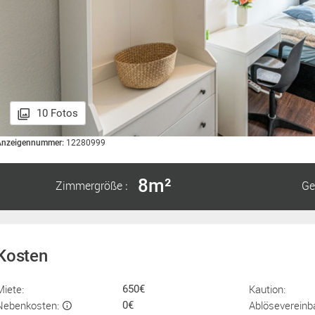
10 Fotos
Anzeigennummer:
12280999
8m²
Zimmergröße
Ge
:
Kosten
Miete:
Kaution:
650€
Nebenkosten:
Ablösevereinb
0€