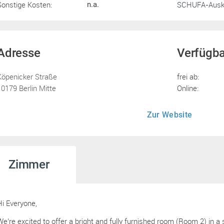
Sonstige Kosten:
SCHUFA-Ausku
n.a.
Adresse
Verfügba
Köpenicker Straße
frei ab:
10179 Berlin Mitte
Online:
Zur Website
Zimmer
Hi Everyone,
We’re excited to offer a bright and fully furnished room (Room 2) in a