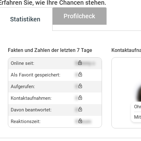
Erfahren Sie, wie Ihre Chancen stehen.
Profilcheck
Statistiken
Fakten und Zahlen der letzten 7 Tage
Kontaktaufn
Online seit:
Dummy x
Als Favorit gespeichert:
X
Aufgerufen:
X
Kontaktaufnahmen:
X
Oh
Davon beantwortet:
X
Mi
Reaktionszeit:
X hours