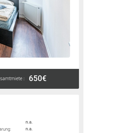
650€
samtmiete
:
n.a.
arung:
n.a.