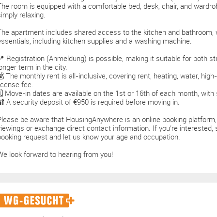
The room is equipped with a comfortable bed, desk, chair, and wardrobe
simply relaxing.
The apartment includes shared access to the kitchen and bathroom, wh
essentials, including kitchen supplies and a washing machine.
📍 Registration (Anmeldung) is possible, making it suitable for both s
longer term in the city.
💰 The monthly rent is all-inclusive, covering rent, heating, water, hi
license fee.
🗓️ Move-in dates are available on the 1st or 16th of each month, with s
🔐 A security deposit of €950 is required before moving in.
Please be aware that HousingAnywhere is an online booking platform,
viewings or exchange direct contact information. If you’re interested
booking request and let us know your age and occupation.
We look forward to hearing from you!
WG-
Gesucht+