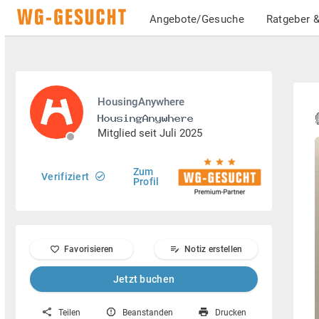
Angebote/Gesuche
Ratgeber &
HousingAnywhere
Mitglied seit Juli 2025
Zum
Verifiziert
Profil
Favorisieren
Notiz erstellen
Jetzt buchen
Teilen
Beanstanden
Drucken