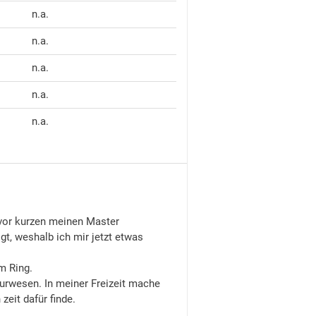
n.a.
n.a.
n.a.
n.a.
n.a.
r vor kurzen meinen Master
t, weshalb ich mir jetzt etwas
im Ring.
ieurwesen. In meiner Freizeit mache
zeit dafür finde.