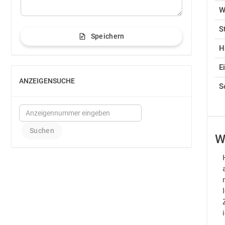
W
S
Speichern
H
E
ANZEIGENSUCHE
EINBLENDEN
S
W