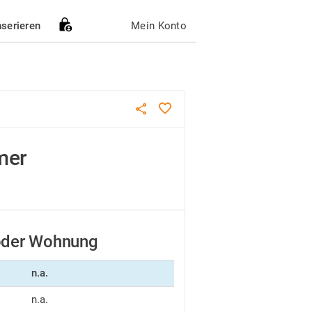
nserieren
Mein Konto
mer
 oder Wohnung
n.a.
n.a.