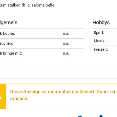
Zum stalken 🤓 ig: salomejoelle
lgemein
Hobbys
Sport:
ch koche:
n.a.
Musik:
auchen:
n.a.
Freizeit:
ch bringe mit:
n.a.
Diese Anzeige ist momentan deaktiviert. Daher ist
möglich.