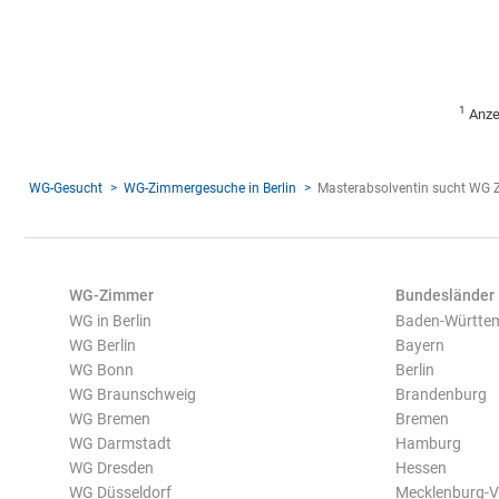
1
Anze
WG-Gesucht
WG-Zimmergesuche in Berlin
Masterabsolventin sucht WG
WG-Zimmer
Bundesländer
WG in Berlin
Baden-Württe
WG Berlin
Bayern
WG Bonn
Berlin
WG Braunschweig
Brandenburg
WG Bremen
Bremen
WG Darmstadt
Hamburg
WG Dresden
Hessen
WG Düsseldorf
Mecklenburg-