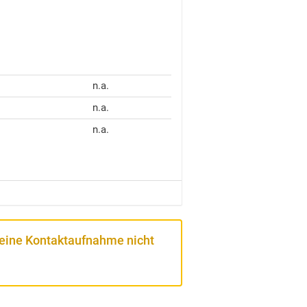
n.a.
n.a.
n.a.
 eine Kontaktaufnahme nicht