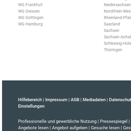
WG Frankfurt
Niedersachsen
WG Giessen
Nordrhein-Wes
WG Göttingen
Rheinland-Pfal
WG Hamburg
Saarland
Sachsen
Sachsen-Anhal
Schleswig-Hols
Thüringen
Hilfebereich
|
Impressum
|
AGB
|
Mediadaten
|
Datenschut
Einstellungen
Professionelle und gewerbliche Nutzung
|
Pressespiegel
|
Angebote lesen
|
Angebot aufgeben
|
Gesuche lesen
|
Ges