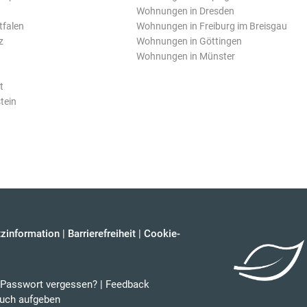
Wohnungen in Dresden
tfalen
Wohnungen in Freiburg im Breisgau
z
Wohnungen in Göttingen
Wohnungen in Münster
t
tein
zinformation
|
Barrierefreiheit
|
Cookie-
Passwort vergessen?
|
Feedback
uch aufgeben