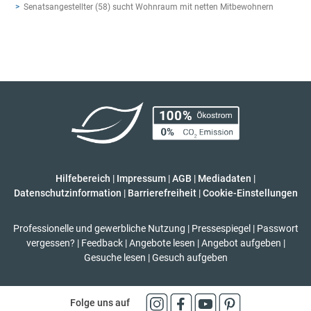
Senatsangestellter (58) sucht Wohnraum mit netten Mitbewohnern
Hilfebereich
|
Impressum
|
AGB
|
Mediadaten
|
Datenschutzinformation
|
Barrierefreiheit
|
Cookie-Einstellungen
Professionelle und gewerbliche Nutzung
|
Pressespiegel
|
Passwort
vergessen?
|
Feedback
|
Angebote lesen
|
Angebot aufgeben
|
Gesuche lesen
|
Gesuch aufgeben
Folge uns auf