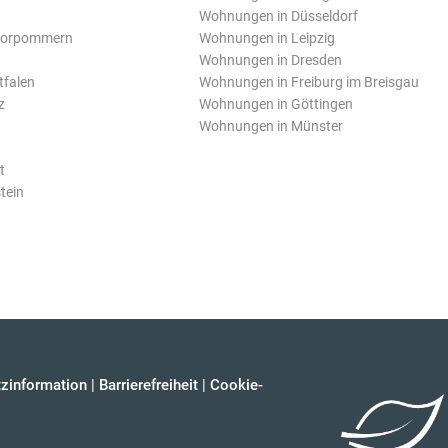
Wohnungen in Düsseldorf
Vorpommern
Wohnungen in Leipzig
Wohnungen in Dresden
tfalen
Wohnungen in Freiburg im Breisgau
z
Wohnungen in Göttingen
Wohnungen in Münster
t
tein
zinformation
|
Barrierefreiheit
|
Cookie-