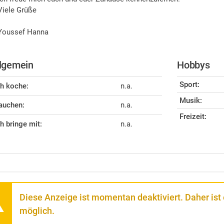
Viele Grüße
Youssef Hanna
lgemein
Hobbys
Sport:
ch koche:
n.a.
Musik:
auchen:
n.a.
Freizeit:
ch bringe mit:
n.a.
Diese Anzeige ist momentan deaktiviert. Daher ist
möglich.