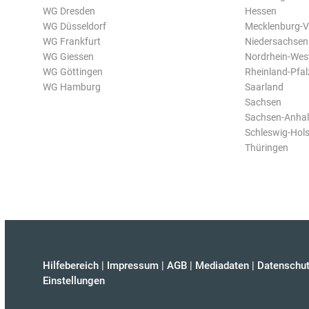
WG Dresden
Hessen
WG Düsseldorf
Mecklenburg-
WG Frankfurt
Niedersachsen
WG Giessen
Nordrhein-Wes
WG Göttingen
Rheinland-Pfal
WG Hamburg
Saarland
Sachsen
Sachsen-Anhal
Schleswig-Hols
Thüringen
Hilfebereich
|
Impressum
|
AGB
|
Mediadaten
|
Datenschut
Einstellungen