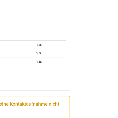
n.a.
n.a.
n.a.
 eine Kontaktaufnahme nicht