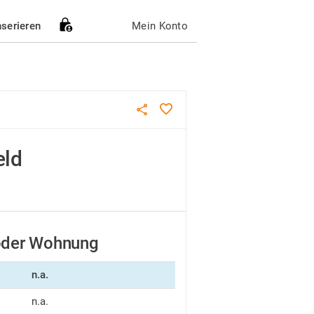
nserieren
Mein Konto
eld
 oder Wohnung
n.a.
n.a.