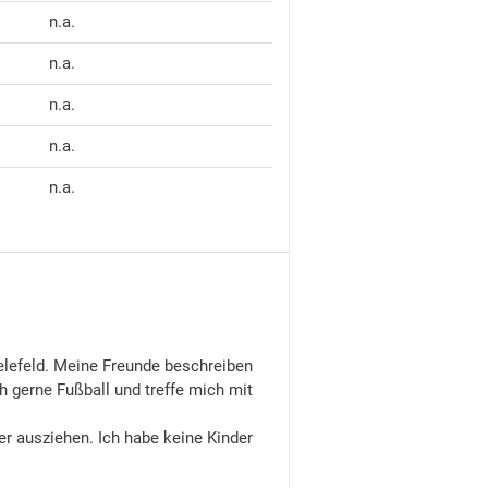
n.a.
n.a.
n.a.
n.a.
n.a.
elefeld. Meine Freunde beschreiben
h gerne Fußball und treffe mich mit
er ausziehen. Ich habe keine Kinder