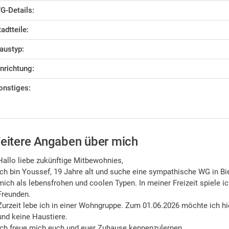
G-Details:
tadtteile:
austyp:
inrichtung:
onstiges:
eitere Angaben über mich
Hallo liebe zukünftige Mitbewohnies,
ich bin Youssef, 19 Jahre alt und suche eine sympathische WG in Bi
mich als lebensfrohen und coolen Typen. In meiner Freizeit spiele ic
Freunden.
Zurzeit lebe ich in einer Wohngruppe. Zum 01.06.2026 möchte ich hi
und keine Haustiere.
Ich freue mich euch und euer Zuhause kennenzulernen.