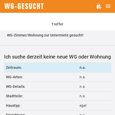
H
WG-
GESUCHT.DE
Treffer
WG-Zimmer/Wohnung zur Untermiete gesucht!
Ich suche derzeit keine neue WG oder Wohnung
Zeitraum:
n.a.
WG-Arten:
n.a.
WG-Details:
n.a.
Stadtteile:
n.a.
Haustyp:
egal