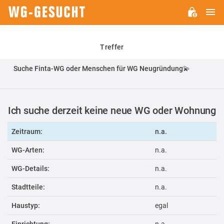
H
WG-
GESUCHT.DE
Treffer
Suche Finta-WG oder Menschen für WG Neugründung💫
Ich suche derzeit keine neue WG oder Wohnung
Zeitraum:
n.a.
WG-Arten:
n.a.
WG-Details:
n.a.
Stadtteile:
n.a.
Haustyp:
egal