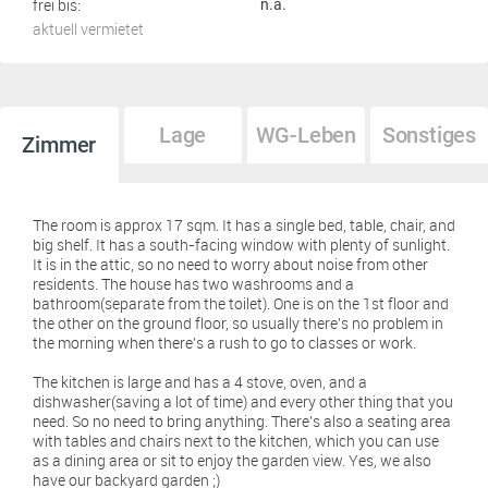
frei bis:
n.a.
aktuell vermietet
Lage
WG-Leben
Sonstiges
Zimmer
The room is approx 17 sqm. It has a single bed, table, chair, and
big shelf. It has a south-facing window with plenty of sunlight.
It is in the attic, so no need to worry about noise from other
residents. The house has two washrooms and a
bathroom(separate from the toilet). One is on the 1st floor and
the other on the ground floor, so usually there's no problem in
the morning when there's a rush to go to classes or work.
The kitchen is large and has a 4 stove, oven, and a
dishwasher(saving a lot of time) and every other thing that you
need. So no need to bring anything. There's also a seating area
with tables and chairs next to the kitchen, which you can use
as a dining area or sit to enjoy the garden view. Yes, we also
have our backyard garden ;)