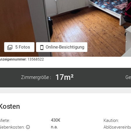
5 Fotos
Online-Besichtigung
Anzeigennummer:
13568522
17m²
Zimmergröße
Ge
:
Kosten
Miete:
Kaution:
430€
Nebenkosten:
Ablösevereinb
n.a.