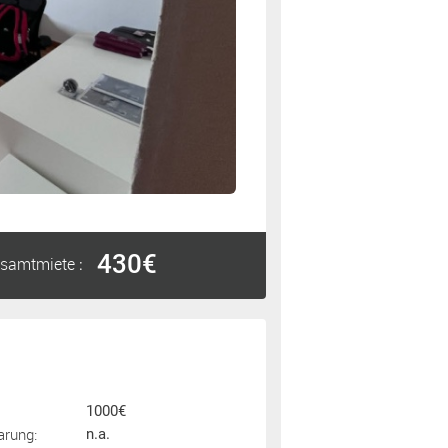
430€
samtmiete
:
1000€
arung:
n.a.