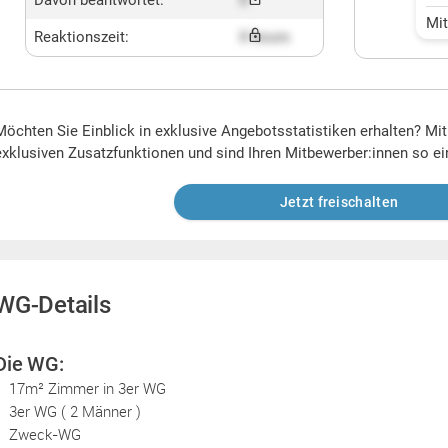
Davon beantwortet:
X
Mi
Reaktionszeit:
X hours
Möchten Sie Einblick in exklusive Angebotsstatistiken erhalten? Mi
exklusiven Zusatzfunktionen und sind Ihren Mitbewerber:innen so ei
Jetzt freischalten
WG-Details
Die WG:
17m² Zimmer in 3er WG
3er WG ( 2 Männer )
Zweck-WG