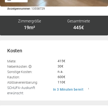
Anzeigennummer:
13558729
Zimmergröße
Gesamtmiete
19m²
445€
Kosten
Miete:
415€
Nebenkosten:
30€
Sonstige Kosten:
n.a.
Kaution:
600€
Ablösevereinbarung:
110€
SCHUFA-Auskunft
In 3 Minuten bereit
1
erwünscht: