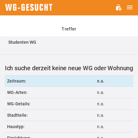
H
WG-
GESUCHT.DE
Treffer
Studenten WG
Ich suche derzeit keine neue WG oder Wohnung
Zeitraum:
n.a.
WG-Arten:
n.a.
WG-Details:
n.a.
Stadtteile:
n.a.
Haustyp:
n.a.