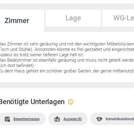
Lage
WG-Le
Zimmer
Das Zimmer ist sehr geräumig und mit den wichtigsten Möbelstücken 
Tisch und Stühle). Ansonsten könnte es frei gestaltet und eingerichte
sodass es trotz seiner tieferen Lage hell ist.
Das Badezimmer ist ebenfalls geräumig und muss nicht geteilt werd
sich dort befindet).
Zu dem Haus gehört ein schöner großer Garten, der gerne mitbenutzt
Benötigte Unterlagen
Bewerbermappe
Ausweis/ID
Immatrikulations