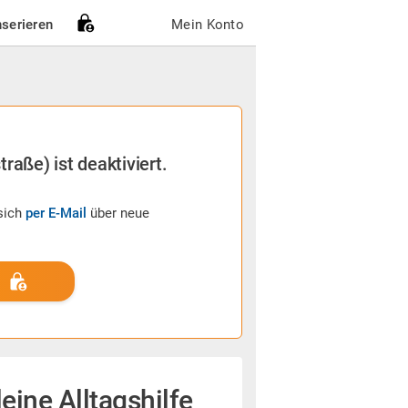
nserieren
Mein Konto
raße) ist deaktiviert.
sich
per E-Mail
über neue
ine Alltagshilfe