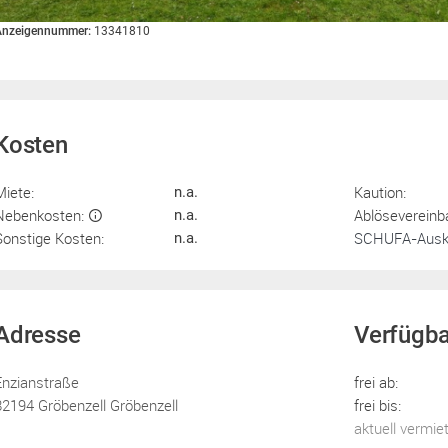
Anzeigennummer:
13341810
Kosten
Miete:
Kaution:
n.a.
Nebenkosten:
Ablösevereinb
n.a.
Sonstige Kosten:
SCHUFA-Ausku
n.a.
Adresse
Verfügba
Enzianstraße
frei ab:
82194 Gröbenzell Gröbenzell
frei bis:
aktuell vermie