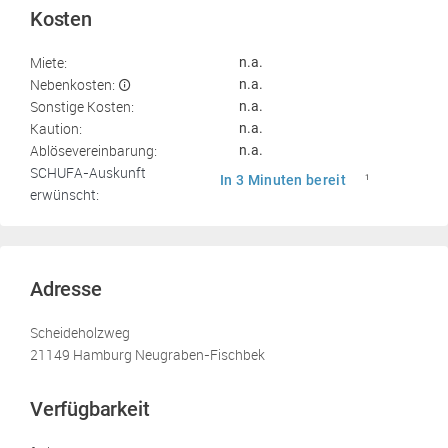
Kosten
Miete:
n.a.
Nebenkosten:
n.a.
Sonstige Kosten:
n.a.
Kaution:
n.a.
Ablösevereinbarung:
n.a.
SCHUFA-Auskunft
In 3 Minuten bereit
1
erwünscht:
Adresse
Scheideholzweg
21149 Hamburg Neugraben-Fischbek
Verfügbarkeit