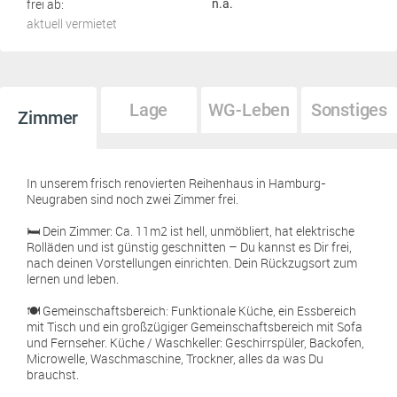
frei ab:
n.a.
aktuell vermietet
Lage
WG-Leben
Sonstiges
Zimmer
In unserem frisch renovierten Reihenhaus in Hamburg-
Neugraben sind noch zwei Zimmer frei.
🛏️ Dein Zimmer: Ca. 11m2 ist hell, unmöbliert, hat elektrische
Rolläden und ist günstig geschnitten – Du kannst es Dir frei,
nach deinen Vorstellungen einrichten. Dein Rückzugsort zum
lernen und leben.
🍽️ Gemeinschaftsbereich: Funktionale Küche, ein Essbereich
mit Tisch und ein großzügiger Gemeinschaftsbereich mit Sofa
und Fernseher. Küche / Waschkeller: Geschirrspüler, Backofen,
Microwelle, Waschmaschine, Trockner, alles da was Du
brauchst.