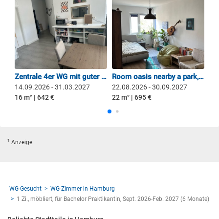
Zentrale 4er WG mit guter Anbindung sucht neue Mitbewohner*in
Room oasis nearby a park, 10 min from main station
14.09.2026 - 31.03.2027
22.08.2026 - 30.09.2027
15
16 m² | 642 €
22 m² | 695 €
12 
1
Anzeige
WG-Gesucht
WG-Zimmer in Hamburg
1 Zi., möbliert, für Bachelor Praktikantin, Sept. 2026-Feb. 2027 (6 Monate)