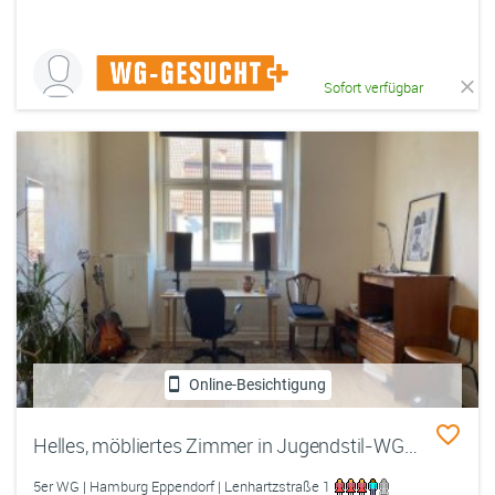
Sofort verfügbar
Online-Besichtigung
Helles, möbliertes Zimmer in Jugendstil-WG +Anmeldung +Balkon +Gästezimmer +Trockenboden (Wäschetrocknen) +Fahrradkeller. Edle Wohngegend, nahe Alster, Isemarkt & UKE, viel Natur. ❤️Ohne Impfnachweis. NO VACCISM. ❤️ Refugees & Non-Refugees Welcome.
5er WG | Hamburg Eppendorf | Lenhartzstraße 1