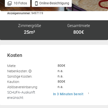
10 Fotos
Online-Besichtigung
Anzeigennummer:
9497119
Zimmergröße
Gesamtmiete
25m²
800€
Kosten
Miete:
800€
Nebenkosten:
n.a.
Sonstige Kosten:
n.a.
Kaution:
800€
Ablösevereinbarung:
n.a.
SCHUFA-Auskunft
In 3 Minuten bereit
1
erwünscht: