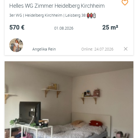
Helles WG Zimmer Heidelberg Kirchheim
3er WG | Heidelberg Kirchheim | Leisberg 38
570 €
25 m²
01.08.2026
Angelika Rein
Online: 24.07.2026