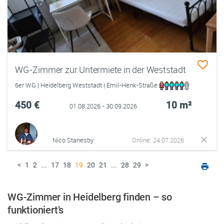
WG-Zimmer zur Untermiete in der Weststadt
6er WG | Heidelberg Weststadt | Emil-Henk-Straße
450 €
10 m²
01.08.2026 - 30.09.2026
Nico Stanesby
Online: 24.07.2026
<
1
2
...
17
18
19
20
21
...
28
29
>
WG-Zimmer in Heidelberg finden – so
funktioniert’s