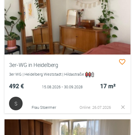
3er-WG in Heidelberg
3er WG | Heidelberg Weststadt | Hildastraße
492 €
17 m²
15.08.2026 - 30.09.2028
S
Frau Stoermer
Online: 26.07.2026