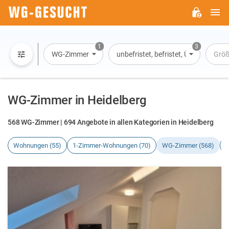
H
WG-
GESUCHT.DE
1
3
WG-Zimmer
unbefristet, befristet, Übernachtun
Grö
WG-Zimmer in Heidelberg
568 WG-Zimmer | 694 Angebote in allen Kategorien in Heidelberg
Wohnungen (55)
1-Zimmer-Wohnungen (70)
WG-Zimmer (568)
H