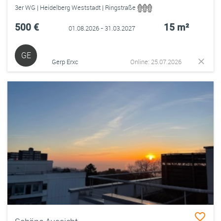
3er WG | Heidelberg Weststadt | Ringstraße
500 €
15 m²
01.08.2026 - 31.03.2027
GE
Gerp Erxc
Online: 25.07.2026