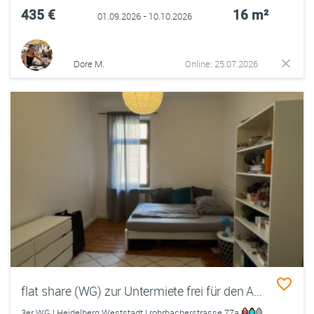
435 €
16 m²
01.09.2026 - 10.10.2026
Dore M.
Online: 25.07.2026
flat share (WG) zur Untermiete frei für den AUGUST 2026
3er WG | Heidelberg Weststadt | rohrbacherstrasse 77a