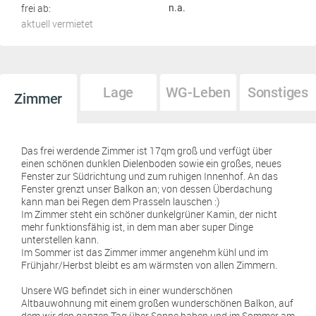
frei ab:
n.a.
aktuell vermietet
Lage
WG-Leben
Sonstiges
Zimmer
Das frei werdende Zimmer ist 17qm groß und verfügt über
einen schönen dunklen Dielenboden sowie ein großes, neues
Fenster zur Südrichtung und zum ruhigen Innenhof. An das
Fenster grenzt unser Balkon an; von dessen Überdachung
kann man bei Regen dem Prasseln lauschen :)
Im Zimmer steht ein schöner dunkelgrüner Kamin, der nicht
mehr funktionsfähig ist, in dem man aber super Dinge
unterstellen kann.
Im Sommer ist das Zimmer immer angenehm kühl und im
Frühjahr/Herbst bleibt es am wärmsten von allen Zimmern.
Unsere WG befindet sich in einer wunderschönen
Altbauwohnung mit einem großen wunderschönen Balkon, auf
dem wir den ganzen Tag über Sonne haben und im Sommer am