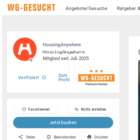
Angebote/Gesuche
Ratgeber &
HousingAnywhere
Mitglied seit Juli 2025
Zum
Verifiziert
Profil
Favorisieren
Notiz erstellen
Jetzt buchen
Teilen
Beanstanden
Drucken