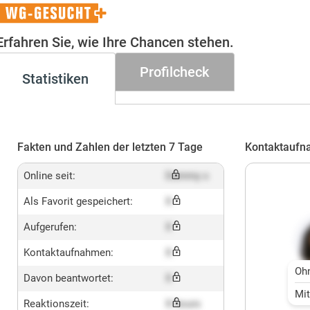
WG-
Gesucht+
Erfahren Sie, wie Ihre Chancen stehen.
Profilcheck
Statistiken
Fakten und Zahlen der letzten 7 Tage
Kontaktaufn
Online seit:
Dummy x
Als Favorit gespeichert:
X
Aufgerufen:
X
Kontaktaufnahmen:
X
Oh
Davon beantwortet:
X
Mi
Reaktionszeit:
X hours