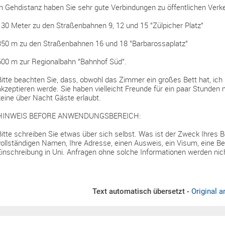
In Gehdistanz haben Sie sehr gute Verbindungen zu öffentlichen Verke
130 Meter zu den Straßenbahnen 9, 12 und 15 "Zülpicher Platz"
350 m zu den Straßenbahnen 16 und 18 "Barbarossaplatz"
600 m zur Regionalbahn "Bahnhof Süd".
Bitte beachten Sie, dass, obwohl das Zimmer ein großes Bett hat, ic
akzeptieren werde. Sie haben vielleicht Freunde für ein paar Stunden 
keine über Nacht Gäste erlaubt.
HINWEIS BEFORE ANWENDUNGSBEREICH:
Bitte schreiben Sie etwas über sich selbst. Was ist der Zweck Ihres 
vollständigen Namen, Ihre Adresse, einen Ausweis, ein Visum, eine B
Einschreibung in Uni. Anfragen ohne solche Informationen werden nic
Text automatisch übersetzt -
Original a