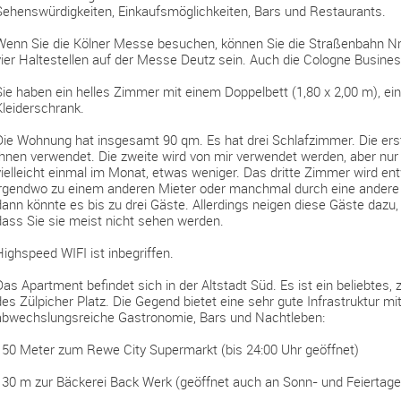
Sehenswürdigkeiten, Einkaufsmöglichkeiten, Bars und Restaurants.
Wenn Sie die Kölner Messe besuchen, können Sie die Straßenbahn Nr.
vier Haltestellen auf der Messe Deutz sein. Auch die Cologne Business
Sie haben ein helles Zimmer mit einem Doppelbett (1,80 x 2,00 m), ei
Kleiderschrank.
Die Wohnung hat insgesamt 90 qm. Es hat drei Schlafzimmer. Die ers
Ihnen verwendet. Die zweite wird von mir verwendet werden, aber nur w
vielleicht einmal im Monat, etwas weniger. Das dritte Zimmer wird 
irgendwo zu einem anderen Mieter oder manchmal durch eine andere
dann könnte es bis zu drei Gäste. Allerdings neigen diese Gäste dazu
dass Sie sie meist nicht sehen werden.
Highspeed WIFI ist inbegriffen.
Das Apartment befindet sich in der Altstadt Süd. Es ist ein beliebtes, 
des Zülpicher Platz. Die Gegend bietet eine sehr gute Infrastruktur mi
abwechslungsreiche Gastronomie, Bars und Nachtleben:
150 Meter zum Rewe City Supermarkt (bis 24:00 Uhr geöffnet)
130 m zur Bäckerei Back Werk (geöffnet auch an Sonn- und Feiertage