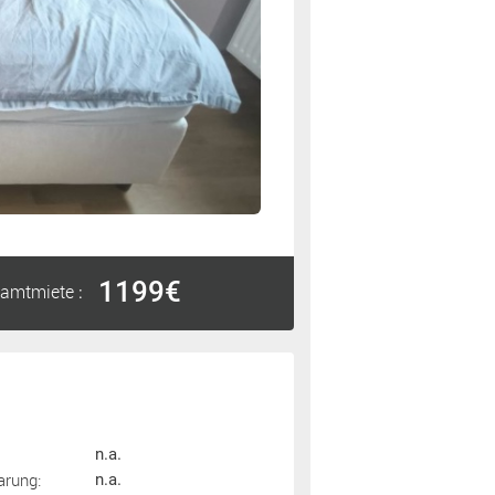
1199€
amtmiete
:
n.a.
arung:
n.a.