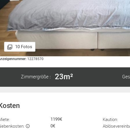
10 Fotos
Anzeigennummer:
12278570
23m²
Zimmergröße
Ges
:
Kosten
Miete:
Kaution:
1199€
Nebenkosten:
Ablösevereinb
0€