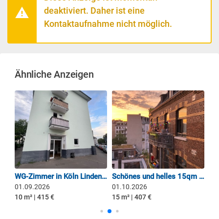
deaktiviert. Daher ist eine
Kontaktaufnahme nicht möglich.
Ähnliche Anzeigen
10qm WG-Zimmer in 3er WG zum 01.12.2026
WG-Zimmer in Köln Lindenthal
Schönes und helles 15qm Altbau-Zimmer in toller 7er WG
Zi
01.09.2026
01.10.2026
01
10 m² | 415 €
15 m² | 407 €
10 