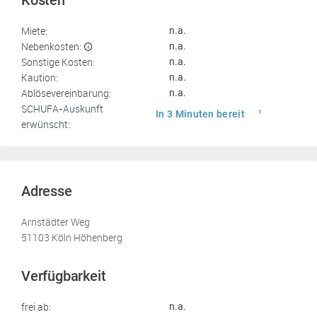
Kosten
Miete:
n.a.
Nebenkosten:
n.a.
Sonstige Kosten:
n.a.
Kaution:
n.a.
Ablösevereinbarung:
n.a.
SCHUFA-Auskunft
In 3 Minuten bereit
1
erwünscht:
Adresse
Arnstädter Weg
51103 Köln Höhenberg
Verfügbarkeit
frei ab:
n.a.