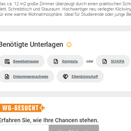
Das ca. 12 m2 große Zimmer überzeugt durch einen praktischen Schnit
Bett, Schreibtisch und Stauraum. Hochwertiger neu verlegter Klickvin
für eine warme Wohnatmosphäre. Ideal für Studierende oder junge Be
Benötigte Unterlagen
Bewerbermappe
itsmydata
oder
SCHUFA
Einkommensnachweis
Elternbürgschaft
WG-
Gesucht+
Erfahren Sie, wie Ihre Chancen stehen.