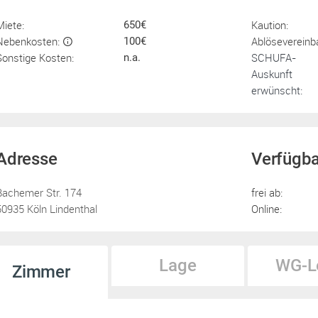
Miete:
Kaution:
650€
Nebenkosten:
Ablösevereinb
100€
Sonstige Kosten:
SCHUFA-
n.a.
Auskunft
erwünscht:
Adresse
Verfügba
Bachemer Str. 174
frei ab:
50935 Köln Lindenthal
Online:
Lage
WG-L
Zimmer