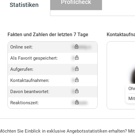
Profilcheck
Statistiken
Fakten und Zahlen der letzten 7 Tage
Kontaktaufn
Online seit:
Dummy x
Als Favorit gespeichert:
X
Aufgerufen:
X
Kontaktaufnahmen:
X
Oh
Davon beantwortet:
X
Mi
Reaktionszeit:
X hours
Möchten Sie Einblick in exklusive Angebotsstatistiken erhalten? Mi