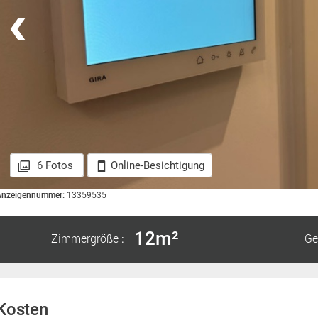
6 Fotos
Online-Besichtigung
Anzeigennummer:
13359535
12m²
Zimmergröße
Ge
:
Kosten