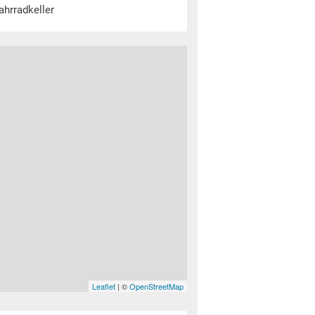
ahrradkeller
Leaflet
| ©
OpenStreetMap