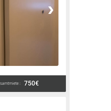
750€
samtmiete
: