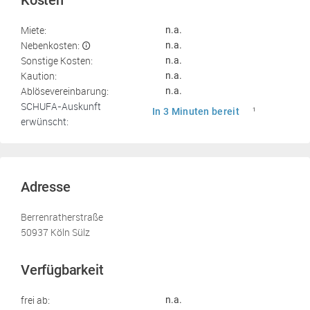
Kosten
Miete:
n.a.
Nebenkosten:
n.a.
Sonstige Kosten:
n.a.
Kaution:
n.a.
Ablösevereinbarung:
n.a.
SCHUFA-Auskunft
In 3 Minuten bereit
1
erwünscht:
Adresse
Berrenratherstraße
50937 Köln Sülz
Verfügbarkeit
frei ab:
n.a.