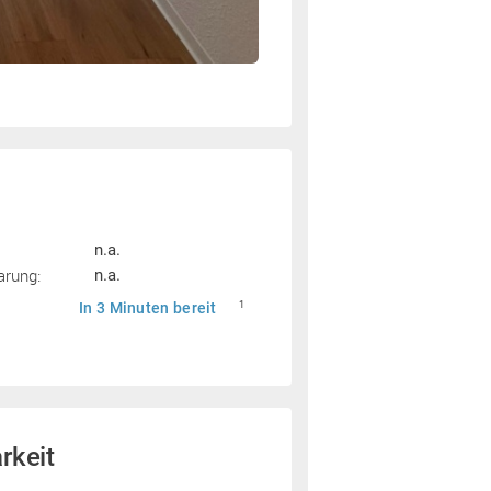
n.a.
arung:
n.a.
In 3 Minuten bereit
1
rkeit