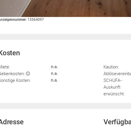
Anzeigennummer:
13564097
Kosten
Miete:
Kaution:
n.a.
Nebenkosten:
Ablösevereinb
n.a.
Sonstige Kosten:
SCHUFA-
n.a.
Auskunft
erwünscht:
Adresse
Verfügba