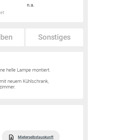
n.a.
tet
ben
Sonstiges
eine helle Lampe montiert.
 mit neuem Kühlschrank,
ezimmer.
Mieterselbstauskunft