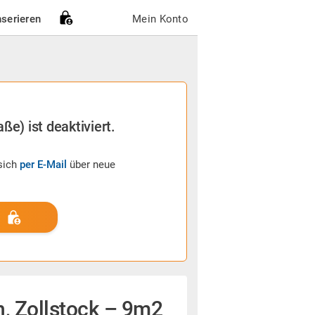
nserieren
Mein Konto
ße) ist deaktiviert.
sich
per E-Mail
über neue
, Zollstock – 9m2