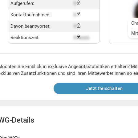
Aufgerufen:
X
Kontaktaufnahmen:
X
Oh
Davon beantwortet:
X
Mi
Reaktionszeit:
X hours
Möchten Sie Einblick in exklusive Angebotsstatistiken erhalten? Mi
exklusiven Zusatzfunktionen und sind Ihren Mitbewerber:innen so ei
Jetzt freischalten
WG-Details