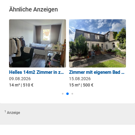
Ähnliche Anzeigen
3er WG-Neugründung mit Einbauküche
Helles 14m2 Zimmer in zentraler Lage in Gohlis-Mitte
Zimmer mit eigenem Bad und geteilter Küche
09.08.2026
15.08.2026
01
14 m² | 510 €
15 m² | 500 €
20 
1
Anzeige