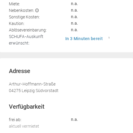
Miete:
n.a.
Nebenkosten:
n.a.
Sonstige Kosten:
n.a.
Kaution:
n.a.
Ablösevereinbarung:
n.a.
SCHUFA-Auskunft
In 3 Minuten bereit
1
erwünscht:
Adresse
Arthur-Hoffmann-Straße
04275 Leipzig Südvorstadt
Verfügbarkeit
frei ab:
n.a.
aktuell vermietet