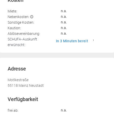
Kosten
Miete:
n.a.
Nebenkosten:
n.a.
Sonstige Kosten:
n.a.
Kaution:
n.a.
Ablösevereinbarung:
n.a.
SCHUFA-Auskunft
In 3 Minuten bereit
1
erwünscht:
Adresse
Motlkestraße
55118 Mainz Neustadt
Verfügbarkeit
frei ab:
n.a.