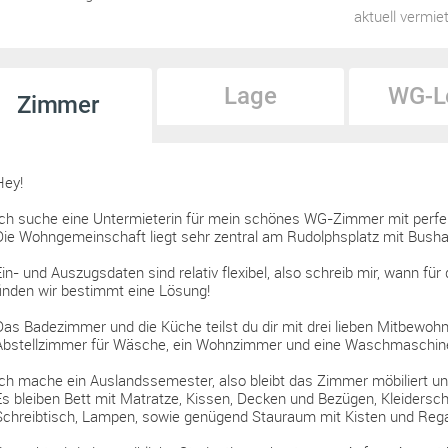
aktuell vermie
Lage
WG-L
Zimmer
Hey!
Ich suche eine Untermieterin für mein schönes WG-Zimmer mit perfek
Die Wohngemeinschaft liegt sehr zentral am Rudolphsplatz mit Bushal
Ein- und Auszugsdaten sind relativ flexibel, also schreib mir, wann f
finden wir bestimmt eine Lösung!
Das Badezimmer und die Küche teilst du dir mit drei lieben Mitbewohn
Abstellzimmer für Wäsche, ein Wohnzimmer und eine Waschmaschine
Ich mache ein Auslandssemester, also bleibt das Zimmer möbiliert und
Es bleiben Bett mit Matratze, Kissen, Decken und Bezügen, Kleidersch
Schreibtisch, Lampen, sowie genügend Stauraum mit Kisten und Rega