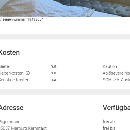
Anzeigennummer:
13438654
Kosten
Miete:
Kaution:
n.a.
Nebenkosten:
Ablösevereinb
n.a.
Sonstige Kosten:
SCHUFA-Ausku
n.a.
Adresse
Verfügba
Pilgrimstein
frei ab:
35037 Marburg Kernstadt
frei bis: