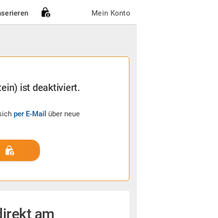
nserieren
Mein Konto
in) ist deaktiviert.
sich
per E-Mail
über neue
irekt am