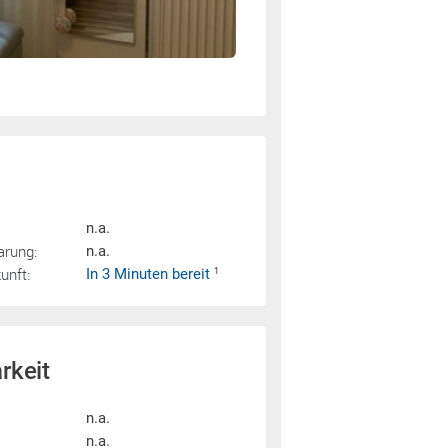
n.a.
arung:
n.a.
nft:
In 3 Minuten bereit
1
rkeit
n.a.
n.a.