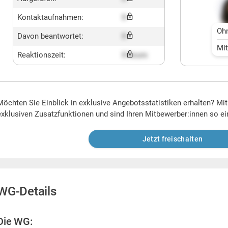
Kontaktaufnahmen:
X
Oh
Davon beantwortet:
X
Mi
Reaktionszeit:
X hours
Möchten Sie Einblick in exklusive Angebotsstatistiken erhalten? Mi
exklusiven Zusatzfunktionen und sind Ihren Mitbewerber:innen so ei
Jetzt freischalten
WG-Details
Die WG: