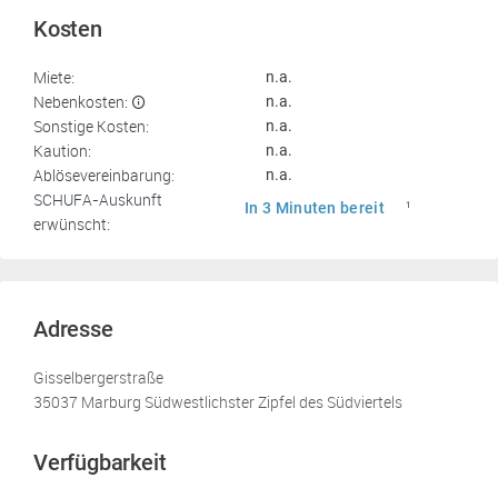
Kosten
Miete:
n.a.
Nebenkosten:
n.a.
Sonstige Kosten:
n.a.
Kaution:
n.a.
Ablösevereinbarung:
n.a.
SCHUFA-Auskunft
In 3 Minuten bereit
1
erwünscht:
Adresse
Gisselbergerstraße
35037 Marburg Südwestlichster Zipfel des Südviertels
Verfügbarkeit