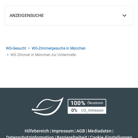
ANZEIGENSUCHE
EINBLENDEN
WG-Gesucht
WG-Zimmergesuche in München
WG Zimmer in München zur Untermiete
Hilfebereich
|
Impressum
|
AGB
|
Mediadaten
|
Datenschutzinformation
|
Barrierefreiheit
|
Cookie-Einstellungen